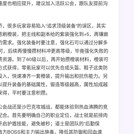
难度也相应提升，建议加入活跃公会，跟队友提前沟
，很多玩家容易陷入“追求顶级装备”的误区，其实
意刷橙装，把主线和副本给的紫装强化到+5，再镶嵌
的需求。强化装备时要注意，强化石可以通过分解多
即可，后续再慢慢攒材料冲更高等级，毕竟强化失败的
费资源。到了60级以后，再开始攒橙装材料，橙装可
方式获得，零氪玩家可以优先合成头盔、鞋子这类防
投入，快速凑齐一套橙装，提升输出和抗伤能力。另
以提升装备的基础属性，锻造等级越高，属性加成越
获得，平时要注意积攒。
公会战还是沙巴克攻城战，都能体验到热血沸腾的竞
配合。首先要明确自己的职业定位，战士就是前排肉
开启护盾技能，避免被秒；道士是团队的“后勤保
给敌方BOSS和主力输出施毒，降低其防御和回血速