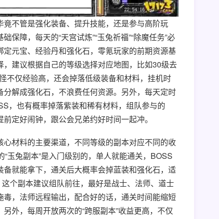
毕竟不管是强化装备、提升技能，还是参与高阶玩
保障，每天的“天宫试炼”“玉兔祈福”“除魔任务”必
绑定元宝、经验丹和强化石，零氪玩家的前期资源基
择，建议根据自己的等级选择对应地图，比如30级去
的野怪不仅经验高，还会掉落低级装备和材料，挂机时
备分解成强化石，不浪费任何资源。另外，每天定时
OSS，也有概率掉落紫装和稀有材料，组队参与的
提前定好闹钟，跟公会兄弟约好时间一起冲。
核心材料的主要渠道，不同等级的副本对应不同的收
“玉兔副本”是入门级别的，单人就能通关，BOSS
装备就能拿下，通关后大概率会掉蓝装和强化石，适
了，这个副本建议组队前往，最好是战士、法师、道士
施毒，法师远程输出，配合好的话，通关时间能缩短
另外，每周开放两次的“跨服副本”收益更高，不仅