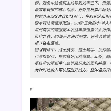
源，避免中途偏离主线导致效率低下。资源获
是零氪玩家的核心保障，野外挂机需匹配对
的世界BOSS建议组队参与，争取紫装和稀
副本玩法需循序渐进，30级“玉兔副本”单人
每周两次的跨服副本收益丰厚但需公会协作
价比之选，60级后再通过副本、碎片合成
提升装备属性。
团战玩法中，战士抗伤、道士辅助、法师输
点与旗帜点，提前备好团战道具。此外，隐
系统能实现新手与高等级玩家的互利共赢。
党针对性投入可快速提升战力，整体遵循探
#