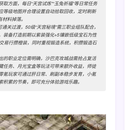
取方面，每日“天宫试炼”“玉兔祈福”等日常任务
应等级地图并合理设置自动拾取回收，定时刷新
有材料掉落。
可通关过渡，50级“天宫秘境”需三职业组队配合，
。装备打造前期以紫装强化+5镶嵌低级宝石为性
或交易行攒橙装，同时重视锻造系统，积攒锻造石
出的职业定位需明确，沙巴克攻城战需抢占复活
藏任务、月光宝盒等玩法可带来额外收益，师徒
零氪玩家可通过肝日常、刷副本稳步发育，小氪
索积累的节奏，即可充分体验游戏乐趣。