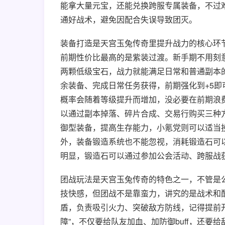
能拿大量元宝，还能兑换跨服专属装备，不过
通好战术，避免因配合失误导致团灭。
装备打造是天宫玉兔传奇里提升战力的核心环节
前期性价比最高的是紫装过渡。新手期不用刻
两颗低级宝石，战力就能满足日常和普通副本
余装备、完成日常任务获得，前期强化到+5
概率会随着等级提升而增加，没必要在前期浪
以通过副本掉落、碎片合成、交易行购买三种
御型装备，提高生存能力，小氪党则可以适当
外，装备锻造系统也不能忽视，消耗锻造石可
明显，锻造石可以通过参加公会活动、跨服战
团战玩法是天宫玉兔传奇的特色之一，不管是
技快感，但团战不是靠蛮力，讲究的是战术和
盾，负责吸引火力、突破敌方防线，记得提前
障”，不仅要给队友加血、加防御buff，还要