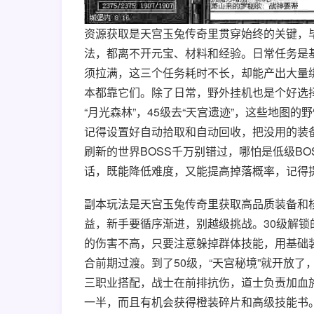
资源获取是天宫玉兔传奇里贯穿始终的关键，
法，都离不开元宝、材料和经验。日常任务是基础
须拉满，这三个任务耗时不长，却能产出大量
本都靠它们。除了日常，野外挂机也是个好选
“月光森林”，45级去“天宫遗迹”，这些地图
记得设置好自动拾取和自动回收，把没用的装
刷新的世界BOSS千万别错过，哪怕是低级B
话，既能降低难度，又能提高掉落概率，记得
副本玩法是天宫玉兔传奇里获取高品质装备和
益，新手要循序渐进，别越级挑战。30级解锁的
的伤害不高，只要注意躲掉群体技能，用基础
合前期过渡。到了50级，“天宫秘境”就开放
三职业搭配，战士在前排抗伤，道士负责加血
一半，而且有机会获得橙装碎片和高级技能书。