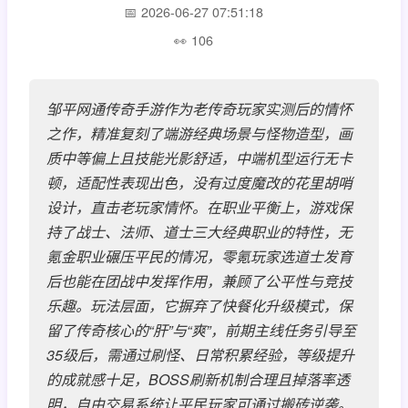
2026-06-27 07:51:18
106
邹平网通传奇手游作为老传奇玩家实测后的情怀
之作，精准复刻了端游经典场景与怪物造型，画
质中等偏上且技能光影舒适，中端机型运行无卡
顿，适配性表现出色，没有过度魔改的花里胡哨
设计，直击老玩家情怀。在职业平衡上，游戏保
持了战士、法师、道士三大经典职业的特性，无
氪金职业碾压平民的情况，零氪玩家选道士发育
后也能在团战中发挥作用，兼顾了公平性与竞技
乐趣。玩法层面，它摒弃了快餐化升级模式，保
留了传奇核心的“肝”与“爽”，前期主线任务引导至
35级后，需通过刷怪、日常积累经验，等级提升
的成就感十足，BOSS刷新机制合理且掉落率透
明，自由交易系统让平民玩家可通过搬砖逆袭。