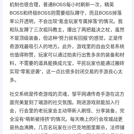
机制也很合理，普通BOSS每小时刷新一次，精英
BOSS和终极BOSS则需要组队蹲守，而且BOSS掉落
率公开透明，不会出现“氪金玩家专属掉落”的情况。我
和队友蹲了三次祖玛教主，爆出了两把裁决之杖，虽然
不是顶级装备，但这种“努力就有回报”的感觉，正是传
奇游戏最吸引人的地方。此外，游戏里的自由交易系统
也值得称赞，玩家可以通过拍卖行出售多余的装备和材
料，不需要的道具能换成元宝，平民玩家也能通过搬砖
实现“零氪逆袭”，这一点比很多封闭交易的手游良心太
多。
社交系统是传奇游戏的灵魂，邹平网通传奇手游在这方
面完美复刻了端游的社交氛围。刚进游戏就能加入行
会，行会里的老玩家会主动带新人刷怪、分享装备，完
全没有“萌新被排挤”的情况。每天晚上的行会攻城战更
是热血沸腾，几百名玩家在沙巴克地图里厮杀，法师铺