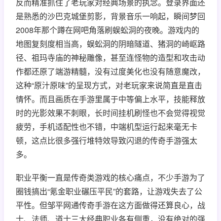
反而精准抓住了老玩家对经典场景的执念。登录界面还
是熟悉的沙巴克城堡剪影，背景音乐一响起，瞬间梦回
2008年那个蹲在网吧角落刷蜈蚣洞的夜晚。游戏内的
地图复刻度相当高，蜈蚣洞的阴暗隧道、猪洞的崎岖路
径、祖玛寺庙的神秘雕像，甚至连怪物的造型和攻击动
作都还原了端游精髓，没有过度美化也没有随意魔改，
这种“原汁原味”的呈现方式，对老玩家来说简直是直击
情怀。而且画质在手游里属于中等偏上水平，技能释放
时的光影效果不刺眼，长时间挂机刷怪也不会觉得视觉
疲劳，手机适配性也不错，中端机型运行起来毫无卡
顿，这点比很多强行堆特效导致闪退的传奇手游强太
多。
职业平衡一直是传奇类游戏的核心痛点，不少手游为了
圈钱搞出“氪金职业碾压平民”的套路，让游戏失去了公
平性。但邹平网通传奇手游在这方面做得还算良心，战
士、法师、道士三大经典职业各有侧重，没有绝对的强