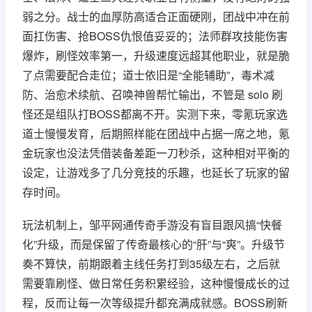
弱之分。战士的血厚防高适合正面硬刚，团战中冲在前
面扛伤害、抢BOSS仇恨值妥妥的；法师群攻技能伤害
爆炸，刷怪效率第一，升级速度远超其他职业，就是脆
了点需要配合走位；道士依旧是“全能辅助”，毒术减
防、治愈术续航、召唤神兽帮忙输出，不管是 solo 刷
怪还是组队打BOSS都离不开。实测下来，零氪玩家选
道士慢慢发育，后期照样能在团战中占据一席之地，氪
金玩家也没法凭借装备差距一刀秒杀，这种相对平衡的
设定，让游戏多了几分竞技的乐趣，也延长了玩家的留
存时间。
玩法机制上，邹平网通传奇手游没有盲目跟风搞“快餐
化”升级，而是保留了传奇最核心的“肝”与“爽”。升级节
奏不算快，前期跟着主线任务打到35级左右，之后就
需要靠刷怪、做日常任务积累经验，这种慢慢成长的过
程，反而让每一次等级提升都充满成就感。BOSS刷新