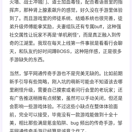
火墙、战士冲城门、道士加血毒怪，配合着语音里的指
挥声，那种肾上腺素飙升的感觉，好久没在手游里体验
到了。而且游戏里的师徒系统、结婚系统也很完善，徒
弟升级师傅能拿奖励，夫妻组队还有专属buff，这种强
社交属性让玩家不再是“单机刷怪”，而是真正融入到传
奇的江湖里。我现在每天上线第一件事就是看看行会聊
天，和队友约好时间蹲BOSS，这种陪伴感，正是很多
手游缺失的东西。
当然，邹平网通传奇手游也不是完美无缺的。比如前期
新手引导有些简略，刚入坑的萌新可能会不知道该去哪
里刷怪升级，需要自己摸索或者问行会里的老玩家；还
有广告推送稍微有点频繁，虽然可以手动关闭，但还是
会影响一些游戏体验。不过这些小缺点在整体体验面
前，完全可以接受，毕竟没有一款游戏能做到十全十
美，相比那些满是氪金陷阱、bug 频出的传奇手游，邹
平网通传奇手游已经算是诚意之作了。